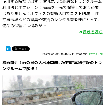
使用する時だけ出す！住宅展示に最適なトランクルーム
利用法とオプション！ 備品を手元で保管しておく必要
はありません！オフィスの有効活用でコスト削減！ 住
宅展示場などの家具や雑貨のレンタル業者様にとって、
備品の保管には悩みが…
続きを読む
Posted on
2023.06.16 15:45
|
by
admin
|
Perma Link
梅雨間近！雨の日の入出庫問題は室内駐車場併設のトラ
ンクルームで解決！